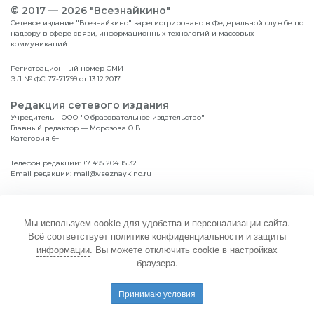
© 2017 — 2026 "Всезнайкино"
Сетевое издание "Всезнайкино" зарегистрировано в Федеральной службе по
надзору в сфере связи, информационных технологий и массовых
коммуникаций.
Регистрационный номер СМИ
ЭЛ № ФС 77-71799 от 13.12.2017
Редакция сетевого издания
Учредитель – ООО "Образовательное издательство"
Главный редактор — Морозова О.В.
Категория 6+
Телефон редакции:
+7 495 204 15 32
Email редакции:
mail@vseznaykino.ru
Навигация по сайту
Главная
Диплом
Мы используем cookie для удобства и персонализации сайта.
Дошкольникам
Положение
Всё соответствует
политике конфиденциальности и защиты
Школьникам
Итоги
информации
. Вы можете отключить cookie в настройках
Студентам
браузера.
Политика конфиденциальности и защиты информации
Принимаю условия
Соглашение об обработке персональных данных