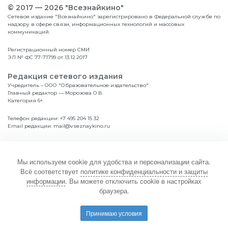
© 2017 — 2026 "Всезнайкино"
Сетевое издание "Всезнайкино" зарегистрировано в Федеральной службе по
надзору в сфере связи, информационных технологий и массовых
коммуникаций.
Регистрационный номер СМИ
ЭЛ № ФС 77-71799 от 13.12.2017
Редакция сетевого издания
Учредитель – ООО "Образовательное издательство"
Главный редактор — Морозова О.В.
Категория 6+
Телефон редакции:
+7 495 204 15 32
Email редакции:
mail@vseznaykino.ru
Навигация по сайту
Главная
Диплом
Мы используем cookie для удобства и персонализации сайта.
Дошкольникам
Положение
Всё соответствует
политике конфиденциальности и защиты
Школьникам
Итоги
информации
. Вы можете отключить cookie в настройках
Студентам
браузера.
Политика конфиденциальности и защиты информации
Принимаю условия
Соглашение об обработке персональных данных