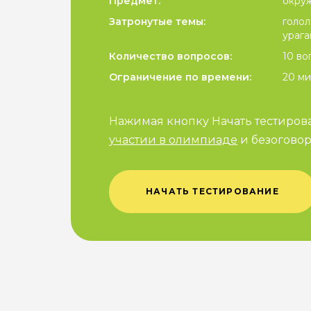
Предмет:
окру
Затронутые темы:
голол
урага
Количество вопросов:
10 во
Ограничение по времени:
20 ми
Нажимая кнопку Начать тестиров
участии в олимпиаде
и безоговор
НАЧАТЬ ТЕСТИРОВАНИЕ