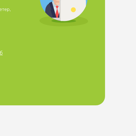
етер,
б