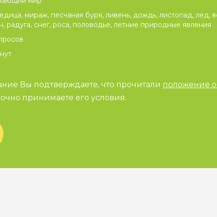
жающий мир
едица, мираж, песчаная буря, ливень, дождь, листопад, лед, в
н, радуга, снег, роса, половодье, летние природные явления
просов
нут
ание Вы подтверждаете, что прочитали
положение о
очно принимаете его условия.