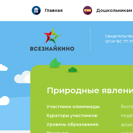
Главная
Дошкольникам
Свидетельств
ЭЛ № ФС 77-717
Природные явлени
Участники олимпиады:
Восп
Кураторы участников:
педаг
Уровень образования:
дошк