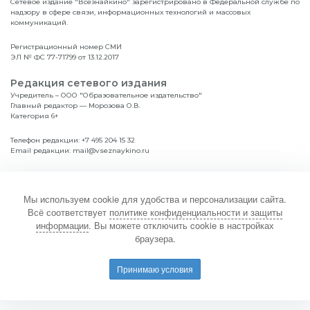
Сетевое издание "Всезнайкино" зарегистрировано в Федеральной службе по
надзору в сфере связи, информационных технологий и массовых
коммуникаций.
Регистрационный номер СМИ
ЭЛ № ФС 77-71799 от 13.12.2017
Редакция сетевого издания
Учредитель – ООО "Образовательное издательство"
Главный редактор — Морозова О.В.
Категория 6+
Телефон редакции:
+7 495 204 15 32
Email редакции:
mail@vseznaykino.ru
Навигация по сайту
Главная
Диплом
Мы используем cookie для удобства и персонализации сайта.
Дошкольникам
Положение
Всё соответствует
политике конфиденциальности и защиты
Школьникам
Итоги
информации
. Вы можете отключить cookie в настройках
Студентам
браузера.
Политика конфиденциальности и защиты информации
Принимаю условия
Соглашение об обработке персональных данных
Оферта