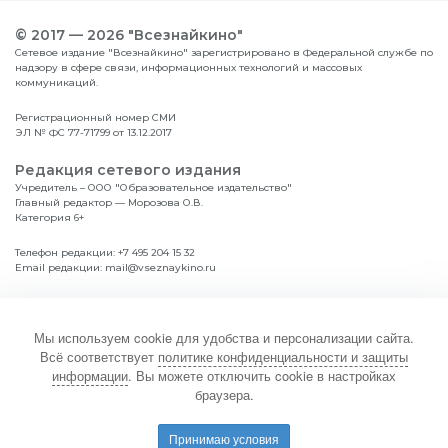
© 2017 — 2026 "Всезнайкино"
Сетевое издание "Всезнайкино" зарегистрировано в Федеральной службе по
надзору в сфере связи, информационных технологий и массовых
коммуникаций.
Регистрационный номер СМИ
ЭЛ № ФС 77-71799 от 13.12.2017
Редакция сетевого издания
Учредитель – ООО "Образовательное издательство"
Главный редактор — Морозова О.В.
Категория 6+
Телефон редакции:
+7 495 204 15 32
Email редакции:
mail@vseznaykino.ru
Навигация по сайту
Главная
Диплом
Мы используем cookie для удобства и персонализации сайта.
Дошкольникам
Положение
Всё соответствует
политике конфиденциальности и защиты
Школьникам
Итоги
информации
. Вы можете отключить cookie в настройках
Студентам
браузера.
Политика конфиденциальности и защиты информации
Принимаю условия